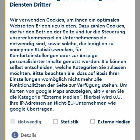
Diensten Dritter
Mendelssohnallee 1
Wir verwenden Cookies, um Ihnen ein optimales
Webseiten-Erlebnis zu bieten. Dazu zählen Cookies,
01309 Dresden
die für den Betrieb der Seite und für die Steuerung
unserer kommerziellen Unternehmensziele
notwendig sind, sowie solche, die lediglich zu
Tel: 0351 32348635
anonymen Statistikzwecken, für
Komforteinstellungen oder zur Anzeige
personalisierter Inhalte genutzt werden. Sie können
Mobil: 0157 34314237
selbst entscheiden, welche Kategorien Sie zulassen
möchten. Bitte beachten Sie, dass auf Basis Ihrer
Einstellungen womöglich nicht mehr alle
E-Mail: carolin.lehmann
@
akzent-
Funktionalitäten der Seite zur Verfügung stehen. Um
personal.de
Karten von google Maps anzuzeigen, aktivieren Sie
die Kategorie "Externe Medien". Hierbei wird u.U.
Ihre IP-Adressen an Nicht-EU-Unternehmen wie
Web:
www.akzent-personal.de/jobs-in-
google übertragen.
dresden-industrie
Notwendig
Statistik
Externe Medien
Keywords: Maschinenbau,
Details
Sondermaschinenbau, Elektro, Elektrik,