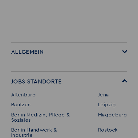
ALLGEMEIN
Startseite
Über Akzent
Mitarbeitervorteile
Leistungen
JOBS STANDORTE
Für Bewerber
Geschichte
Altenburg
Jena
Stellenangebote
Referenzen
Bautzen
Leipzig
Initiativ bewerben
Interne Jobs
Berlin Medizin, Pflege &
Magdeburg
Merkzettel
Shop
Soziales
Für Unternehmen
Kontakt
Berlin Handwerk &
Rostock
Industrie
Standorte
Disclaimer