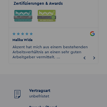
Zertifizierungen & Awards
Malika Wida
Marc S
n.
Akzent hat mich aus einem bestehenden
Ich ar
r
Arbeitsverhältnis an einen sehr guten
bisher
Arbeitgeber vermittelt. ...
weder 
Vertragsart
unbefristet