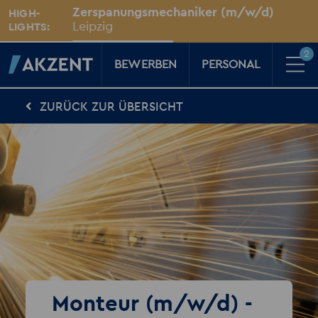
Unsere Standorte
Zerspanungsmechaniker (m/w/d)
HIGH-
Für Sie vor Ort
Leipzig
LIGHTS:
2
BEWERBEN
PERSONAL
ZURÜCK ZUR ÜBERSICHT
Für Kandidaten
Karriere-Kompass
News, Tipps & Tricks rund um deinen Traumjob
Für Unternehmen
Kompass für Personaler
News rund um den Arbeitsplatz
Über AKZENT
AKZENT-Shop
Für unsere größten Fans
2
Merkzettel
Monteur (m/w/d) -