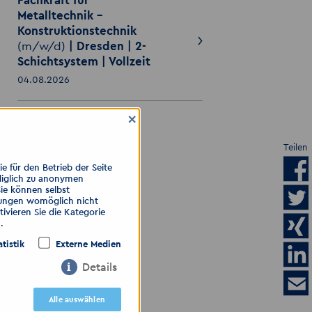
Fachkraft für
Metalltechnik –
Konstruktionstechnik
(m/w/d)
| Dresden | 2-
Schichtsystem | Vollzeit
04.08.2026
×
ALLE ANZEIGEN
Teilen
 für den Betrieb der Seite
diglich zu anonymen
Sie können selbst
llungen womöglich nicht
ivieren Sie die Kategorie
.
atistik
Externe Medien
Details
igen
Alle auswählen