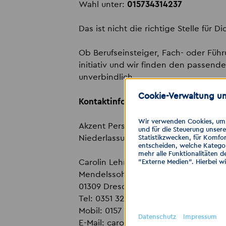
Wahl unter:
015734314237
Das ist nicht die richtige Stelle für D
Ob Berufseinsteiger, Fach- oder Füh
initiativ und wir finden den passende
unverbindlich.
Cookie-Verwaltung un
Kontaktinformationen:
Wir verwenden Cookies, um I
Akzent Personaldienstleistungen G
und für die Steuerung unser
Niederlassung Industrie
Statistikzwecken, für Komfor
entscheiden, welche Kategor
mehr alle Funktionalitäten d
Carolin Lehmann
"Externe Medien". Hierbei w
Mendelssohnallee 1
01309 Dresden
Tel: 0351 32348635
Mobil: 0157 34314237
Datenschutz
Impressum
E-Mail:
carolin.lehmann
@
akzent-pers