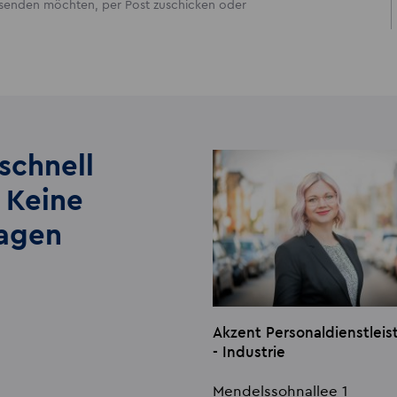
ersenden möchten, per Post zuschicken oder
schnell
 Keine
lagen
Akzent Personaldienstle
- Industrie
Mendelssohnallee 1