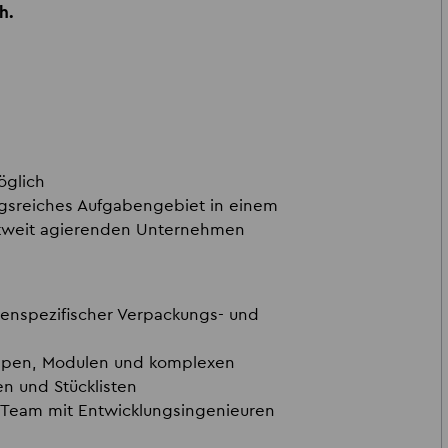
ch.
öglich
sreiches Aufgabengebiet in einem
eltweit agierenden Unternehmen
nspezifischer Verpackungs- und
ppen, Modulen und komplexen
 und Stücklisten
 Team mit Entwicklungsingenieuren