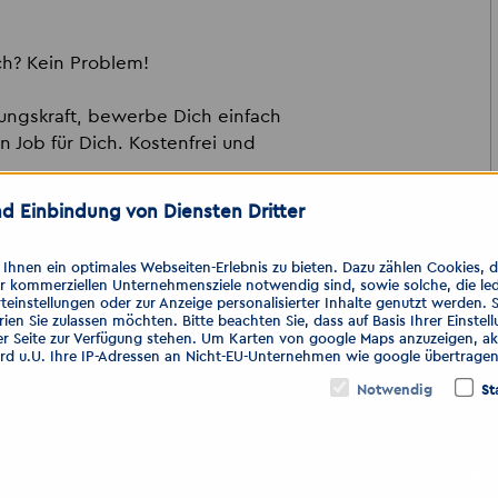
ich? Kein Problem!
rungskraft, bewerbe Dich einfach
n Job für Dich. Kostenfrei und
d Einbindung von Diensten Dritter
hnen ein optimales Webseiten-Erlebnis zu bieten. Dazu zählen Cookies, die
mbH
er kommerziellen Unternehmensziele notwendig sind, sowie solche, die le
teinstellungen oder zur Anzeige personalisierter Inhalte genutzt werden. 
ien Sie zulassen möchten. Bitte beachten Sie, dass auf Basis Ihrer Einste
er Seite zur Verfügung stehen. Um Karten von google Maps anzuzeigen, akt
ird u.U. Ihre IP-Adressen an Nicht-EU-Unternehmen wie google übertragen
Notwendig
St
Nur notwendige
Auswahl bestät
onal.de