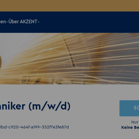
men
Über AKZENT
aniker (m/w/d)
S
Nur
1bd-c920-464f-a199-352f7e3fe87d
Keine Be