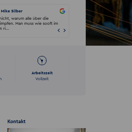
Mike Silber
Malika Wida
nicht, warum alle über die
Akzent hat mich aus einem besteh
himpfen. Man muss wie sooft im
Arbeitsverhältnis an einen sehr gut
 ri...
Arbeitgeber vermittelt. ...
Arbeitszeit
n
Vollzeit
Kontakt