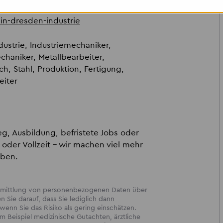
in-dresden-industrie
ustrie, Industriemechaniker,
haniker, Metallbearbeiter,
ch, Stahl, Produktion, Fertigung,
eiter
g, Ausbildung, befristete Jobs oder
t oder Vollzeit – wir machen viel mehr
aben.
bermittlung von personenbezogenen Daten über
en Sie darauf, dass Sie lediglich dann
enn Sie das Risiko als gering einschätzen.
 Beispiel medizinische Gutachten, ärztliche