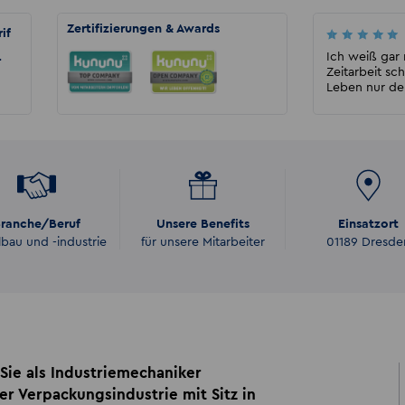
Zertifizierungen & Awards
if
Anchina Transina
Ich wurde beim Vorstellungsgespräch gut
Ich weiß gar 
r
beraten. Konnte den ersten Einsatzkunden
Zeitarbeit sc
vorher kennenlernen...
Leben nur den
ranche/Beruf
Unsere Benefits
Einsatzort
lbau und -industrie
für unsere Mitarbeiter
01189 Dresde
Sie als Industriemechaniker
r Verpackungsindustrie mit Sitz in