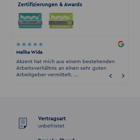
Zertifizierungen & Awards
Malika Wida
harry l
urg
Akzent hat mich aus einem bestehenden
Ich ar
Arbeitsverhältnis an einen sehr guten
bei Akz
Arbeitgeber vermittelt. ...
gut un
Vertragsart
unbefristet