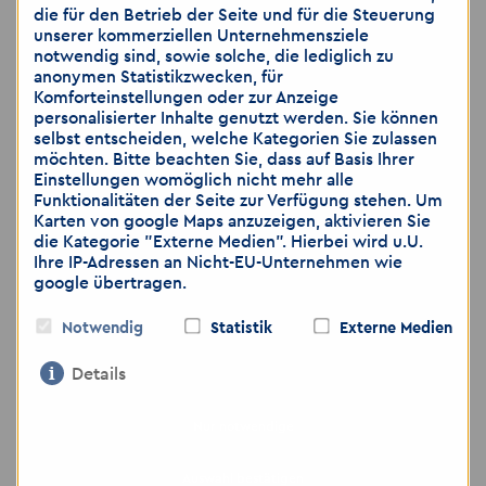
Ausbildung, befristete Jobs oder
die für den Betrieb der Seite und für die Steuerung
unbefristete Festanstellung in Teilzeit oder
unserer kommerziellen Unternehmensziele
notwendig sind, sowie solche, die lediglich zu
Vollzeit – wir machen viel mehr möglich,
anonymen Statistikzwecken, für
als Sie vielleicht erwartet haben.
Komforteinstellungen oder zur Anzeige
personalisierter Inhalte genutzt werden. Sie können
selbst entscheiden, welche Kategorien Sie zulassen
möchten. Bitte beachten Sie, dass auf Basis Ihrer
Hinweis: Wir weisen darauf hin, dass die
Einstellungen womöglich nicht mehr alle
Funktionalitäten der Seite zur Verfügung stehen. Um
Übermittlung von personenbezogenen Daten
Karten von google Maps anzuzeigen, aktivieren Sie
über E-Mail als unsicher eingestuft wird. Bitte
die Kategorie "Externe Medien". Hierbei wird u.U.
achten Sie darauf, dass Sie lediglich dann
Ihre IP-Adressen an Nicht-EU-Unternehmen wie
Bewerbungsunterlagen per E-Mail zusenden,
google übertragen.
wenn Sie das Risiko als gering einschätzen.
Gerne können Sie weitere Unterlagen, wie zum
Notwendig
Statistik
Externe Medien
Beispiel medizinische Gutachten, ärztliche
Details
Bescheinigungen, die Sie nicht per E-Mail
versenden möchten, per Post zuschicken oder
bei dem Vorstellungsgespräch nachreichen.
Nur notwendige
Auswahl bestätigen