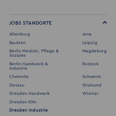
Startseite
Über Akzent
Mitarbeitervorteile
Leistungen
JOBS STANDORTE
Für Bewerber
Geschichte
Altenburg
Jena
Stellenangebote
Referenzen
Bautzen
Leipzig
Initiativ bewerben
Interne Jobs
Berlin Medizin, Pflege &
Magdeburg
Merkzettel
Shop
Soziales
Für Unternehmen
Kontakt
Berlin Handwerk &
Rostock
Industrie
Standorte
Disclaimer
Chemnitz
Schwerin
FAQ
Dessau
Stralsund
Datenschutz
Dresden Handwerk
Wismar
Impressum
Dresden Kfm
Dresden Industrie