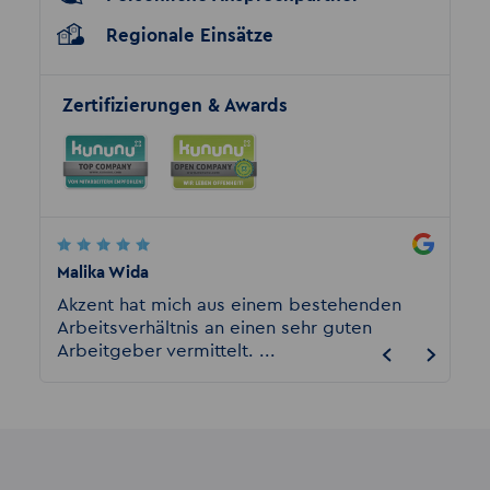
Regionale Einsätze
Zertifizierungen & Awards
Malika Wida
Marc S
en
Akzent hat mich aus einem bestehenden
Ich ar
 sehr
Arbeitsverhältnis an einen sehr guten
bisher
Arbeitgeber vermittelt. ...
weder 