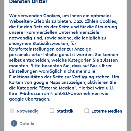
● Erfahrung im Umgang mit ERP-
Diensten Dritter
Systemen wünschenswert
Wir verwenden Cookies, um Ihnen ein optimales
● Umsichtiger, ergebnisorientierter und
Webseiten-Erlebnis zu bieten. Dazu zählen Cookies,
motivierender Führungsstil
die für den Betrieb der Seite und für die Steuerung
● Kommunikationsstärke und
unserer kommerziellen Unternehmensziele
notwendig sind, sowie solche, die lediglich zu
Teamfähigkeit
anonymen Statistikzwecken, für
● Bereitschaft zur Schichtarbeit
Komforteinstellungen oder zur Anzeige
personalisierter Inhalte genutzt werden. Sie können
selbst entscheiden, welche Kategorien Sie zulassen
Jetzt bewerben!
möchten. Bitte beachten Sie, dass auf Basis Ihrer
📱 Per Messenger: 01743045473
Einstellungen womöglich nicht mehr alle
Funktionalitäten der Seite zur Verfügung stehen. Um
📧 Per Mail:
nadine.boehmer
@
akzent-
Karten von google Maps anzuzeigen, aktivieren Sie
personal.de
die Kategorie "Externe Medien". Hierbei wird u.U.
Ihre IP-Adressen an Nicht-EU-Unternehmen wie
📞 Telefonisch: 0351 32348636
google übertragen.
📍 Akzent Personaldienstleistungen
Notwendig
Statistik
Externe Medien
GmbH, NL Handwerk
Details
📍 Ihre Ansprechpartnerin: Nadine Böhmer