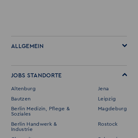
ALLGEMEIN
Startseite
Über Akzent
Mitarbeitervorteile
Leistungen
JOBS STANDORTE
Für Bewerber
Geschichte
Altenburg
Jena
Stellenangebote
Referenzen
Bautzen
Leipzig
Initiativ bewerben
Interne Jobs
Berlin Medizin, Pflege &
Magdeburg
Merkzettel
Shop
Soziales
Für Unternehmen
Kontakt
Berlin Handwerk &
Rostock
Industrie
Standorte
Disclaimer