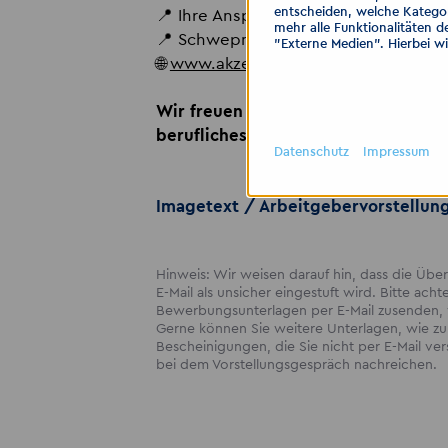
entscheiden, welche Kategor
📍 Ihre Ansprechpartnerin: Nadine 
mehr alle Funktionalitäten d
📍 Schwepnitzer Straße 2, 01097 Dre
"Externe Medien". Hierbei w
🌐
www.akzent-personal.de
Wir freuen uns auf Ihre Bewerbung u
berufliches Abenteuer zu begleiten
Datenschutz
Impressum
Imagetext / Arbeitgebervorstellun
Hinweis: Wir weisen darauf hin, dass die Ü
E-Mail als unsicher eingestuft wird. Bitte acht
Bewerbungsunterlagen per E-Mail zusenden, w
Gerne können Sie weitere Unterlagen, wie zum
Bescheinigungen, die Sie nicht per E-Mail v
bei dem Vorstellungsgespräch nachreichen.