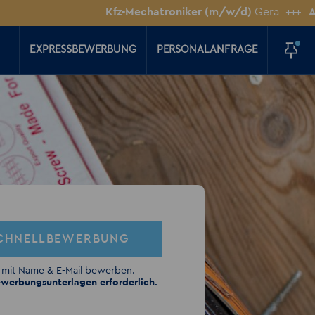
Kfz-Mechatroniker (m/w/d)
Gera
+++
Anlagenm
EXPRESSBEWERBUNG
PERSONALANFRAGE
CHNELLBEWERBUNG
 mit Name & E-Mail bewerben.
werbungsunterlagen erforderlich.