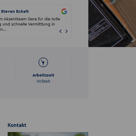
Steven Eckelt
A. Schwerdtner
 Akzentteam Gera für die tolle
Kann mich den Kommentatoren vo
 und schnelle Vermittlung in
anschließen. Wirklich rein gar nich
n...
zu spüren, dass ma...
Arbeitszeit
Vollzeit
Kontakt