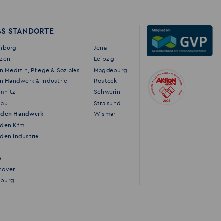
BS STANDORTE
enburg
Jena
tzen
Leipzig
in Medizin, Pflege & Soziales
Magdeburg
in Handwerk & Industrie
Rostock
mnitz
Schwerin
sau
Stralsund
sden Handwerk
Wismar
sden Kfm
den Industrie
a
e
nover
burg