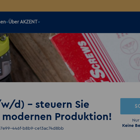
men
Über AKZENT
/d) – steuern Sie
S
r modernen Produktion!
Nur
Keine Be
c-7e99-446f-b8b9-ce13ac74d8bb