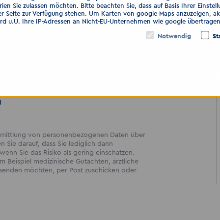
ien Sie zulassen möchten. Bitte beachten Sie, dass auf Basis Ihrer Einste
Böhmer
er Seite zur Verfügung stehen. Um Karten von google Maps anzuzeigen, akt
sden
ird u.U. Ihre IP-Adressen an Nicht-EU-Unternehmen wie google übertragen
Notwendig
St
nd darauf, Sie in ein neues
!
Nur notwendige
Auswahl bestät
g
bermittlung von personenbezogenen Daten über
en Sie darauf, dass Sie lediglich dann
enn Sie das Risiko als gering einschätzen.
 Beispiel medizinische Gutachten, ärztliche
ersenden möchten, per Post zuschicken oder