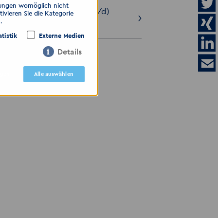
llungen womöglich nicht
Tischlermeister
(m/w/d)
ivieren Sie die Kategorie
.
28.07.2026
atistik
Externe Medien
Details
ALLE ANZEIGEN
igen
Alle auswählen