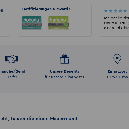
Zertifizierungen & Awards
if
Marion
Ich war nun schon 2 mal dort und würde
Ich danke dem
r
immer wieder diese zeitarbeitsfirma nehmen.
Unterstützung
Sie sind zuverläs...
einen Job. Ma
ranche/Beruf
Unsere Benefits
Einsatzort
Helfer
für unsere Mitarbeiter
01796 Pirna
eht, bauen die einen Mauern und