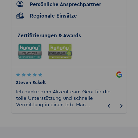
Persönliche Ansprechpartner
Regionale Einsätze
Zertifizierungen & Awards
Steven Eckelt
Rene G
n.
Ich danke dem Akzentteam Gera für die
Ich bi
r
tolle Unterstützung und schnelle
von Akz
Vermittlung in einen Job. Man...
hier al