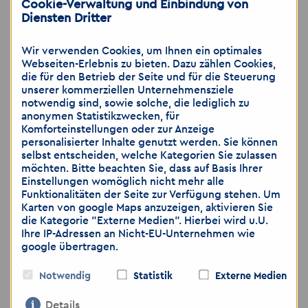
Cookie-Verwaltung und Einbindung von
📍 Ihre Ansprechpartnerin: Nadine Böhmer
Diensten Dritter
📍 Schwepnitzer Straße 2, 01097 Dresden
🌐
www.akzent-personal.de
Wir verwenden Cookies, um Ihnen ein optimales
Webseiten-Erlebnis zu bieten. Dazu zählen Cookies,
die für den Betrieb der Seite und für die Steuerung
Wir freuen uns auf Ihre Bewerbung und
unserer kommerziellen Unternehmensziele
notwendig sind, sowie solche, die lediglich zu
darauf, Sie in ein neues berufliches
anonymen Statistikzwecken, für
Abenteuer zu begleiten!
Komforteinstellungen oder zur Anzeige
personalisierter Inhalte genutzt werden. Sie können
selbst entscheiden, welche Kategorien Sie zulassen
möchten. Bitte beachten Sie, dass auf Basis Ihrer
Kontaktdaten für Stellenanzeige
Einstellungen womöglich nicht mehr alle
Funktionalitäten der Seite zur Verfügung stehen. Um
Akzent Personaldienstleistungen GmbH
Karten von google Maps anzuzeigen, aktivieren Sie
die Kategorie "Externe Medien". Hierbei wird u.U.
Ihre IP-Adressen an Nicht-EU-Unternehmen wie
Nadine Böhmer
google übertragen.
Schwepnitzer Straße 2
Notwendig
Statistik
Externe Medien
01097 Dresden
Details