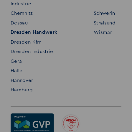
Industrie
Standorte
Disclaimer
Chemnitz
Schwerin
FAQ
Dessau
Stralsund
Datenschutz
Dresden Handwerk
Wismar
Impressum
Dresden Kfm
Dresden Industrie
Gera
Halle
Hannover
Hamburg