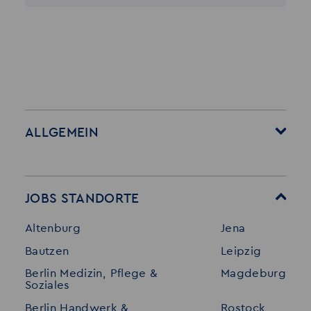
ALLGEMEIN
Startseite
Über Akzent
Mitarbeitervorteile
Leistungen
JOBS STANDORTE
Für Bewerber
Geschichte
Altenburg
Jena
Stellenangebote
Referenzen
Bautzen
Leipzig
Initiativ bewerben
Interne Jobs
Berlin Medizin, Pflege &
Magdeburg
Merkzettel
Shop
Soziales
Für Unternehmen
Kontakt
Berlin Handwerk &
Rostock