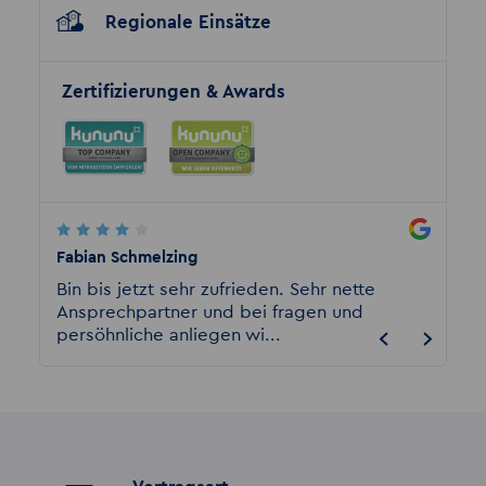
Regionale Einsätze
Zertifizierungen & Awards
Fabian Schmelzing
Rene G
rde
Bin bis jetzt sehr zufrieden. Sehr nette
Ich bi
Ansprechpartner und bei fragen und
von Akz
persöhnliche anliegen wi...
hier al