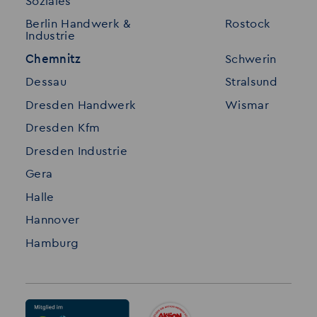
Soziales
Für Unternehmen
Kontakt
Berlin Handwerk &
Rostock
Industrie
Standorte
Disclaimer
Chemnitz
Schwerin
FAQ
Dessau
Stralsund
Datenschutz
Dresden Handwerk
Wismar
Impressum
Dresden Kfm
Dresden Industrie
Gera
Halle
Hannover
Hamburg