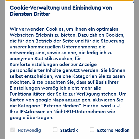
×
Cookie-Verwaltung und Einbindung von
📱
Per Messenger:
0172 - 7949885
Diensten Dritter
📧
Per Mail:
chemnitz
@
akzent-personal.de
📞
Telefonisch:
0371 - 481962423
Wir verwenden Cookies, um Ihnen ein optimales
Webseiten-Erlebnis zu bieten. Dazu zählen Cookies,
die für den Betrieb der Seite und für die Steuerung
📍
Akzent Personaldienstleistungen
unserer kommerziellen Unternehmensziele
notwendig sind, sowie solche, die lediglich zu
GmbH
anonymen Statistikzwecken, für
📍
Ihr Ansprechpartner:
Andreas Berth
Komforteinstellungen oder zur Anzeige
📍
Neefestr. 42, 09119 Chemnitz
personalisierter Inhalte genutzt werden. Sie können
selbst entscheiden, welche Kategorien Sie zulassen
📍 🌐
www.akzent-personal.de
möchten. Bitte beachten Sie, dass auf Basis Ihrer
Einstellungen womöglich nicht mehr alle
Funktionalitäten der Seite zur Verfügung stehen. Um
Wir freuen uns auf Ihre Bewerbung!
Karten von google Maps anzuzeigen, aktivieren Sie
die Kategorie "Externe Medien". Hierbei wird u.U.
Ihre IP-Adressen an Nicht-EU-Unternehmen wie
google übertragen.
Hinweis: Wir weisen darauf hin, dass die
Übermittlung von personenbezogenen Daten
Notwendig
Statistik
Externe Medien
über E-Mail als unsicher eingestuft wird. Bitte