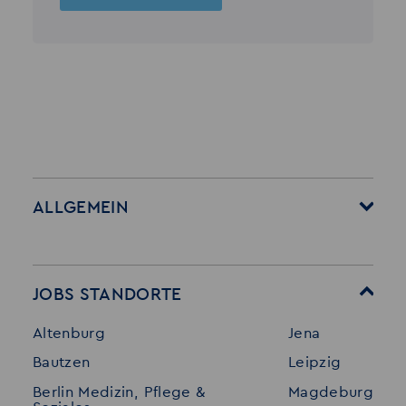
ALLGEMEIN
Startseite
Über Akzent
Mitarbeitervorteile
Leistungen
JOBS STANDORTE
Für Bewerber
Geschichte
Altenburg
Jena
Stellenangebote
Referenzen
Bautzen
Leipzig
Initiativ bewerben
Interne Jobs
Berlin Medizin, Pflege &
Magdeburg
Merkzettel
Shop