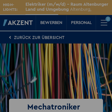
Unsere Standorte
Elektriker (m/w/d) - Raum Altenburger
HIGH-
Für Sie vor Ort
Land und Umgebung
Altenburg,
LIGHTS:
Thüringen
2
BEWERBEN
PERSONAL
ZURÜCK ZUR ÜBERSICHT
Für Kandidaten
Karriere-Kompass
News, Tipps & Tricks rund um deinen Traumjob
Für Unternehmen
Kompass für Personaler
News rund um den Arbeitsplatz
Über AKZENT
AKZENT-Shop
Für unsere größten Fans
2
Merkzettel
Mechatroniker