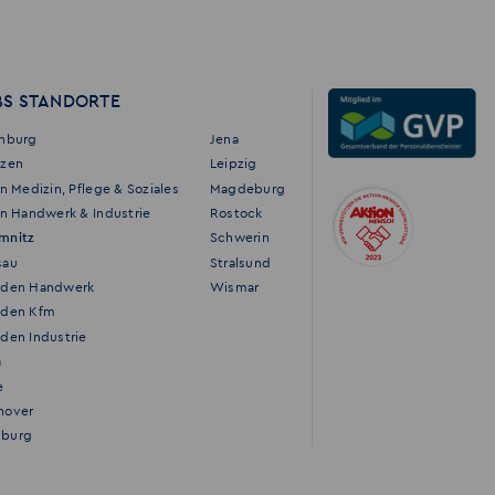
BS STANDORTE
enburg
Jena
tzen
Leipzig
in Medizin, Pflege & Soziales
Magdeburg
in Handwerk & Industrie
Rostock
mnitz
Schwerin
sau
Stralsund
sden Handwerk
Wismar
sden Kfm
den Industrie
a
e
nover
burg