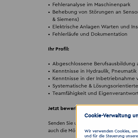
Fehleranalyse im Maschinenpark
Behebung von Störungen an Sensor
& Siemens)
Elektrische Anlagen Warten und In
Fehlerläufe und Dokumentation
Ihr Profil:
Abgeschlossene Berufsausbildung als
Kenntnisse in Hydraulik, Pneumatik
Kenntnisse in der Inbetriebnahme
Systematische & Lösungsorientiert
Teamfähigkeit und Eigenverantwort
Jetzt bewerben!
Cookie-Verwaltung un
Senden Sie uns Ihre Bewerbung über ein
auch die Möglichkeit der Schnellbewer
Wir verwenden Cookies, um I
und für die Steuerung unser