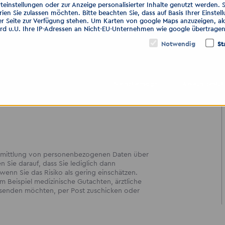
teinstellungen oder zur Anzeige personalisierter Inhalte genutzt werden. 
ien Sie zulassen möchten. Bitte beachten Sie, dass auf Basis Ihrer Einste
er Seite zur Verfügung stehen. Um Karten von google Maps anzuzeigen, akt
.de
ird u.U. Ihre IP-Adressen an Nicht-EU-Unternehmen wie google übertragen
Notwendig
St
mbH
Nur notwendige
Auswahl bestät
bermittlung von personenbezogenen Daten über
en Sie darauf, dass Sie lediglich dann
enn Sie das Risiko als gering einschätzen.
 Beispiel medizinische Gutachten, ärztliche
ersenden möchten, per Post zuschicken oder