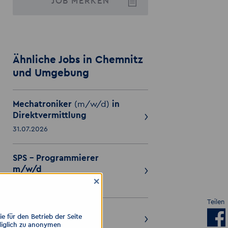
JOB
MERKEN
Ähnliche Jobs in Chemnitz
und Umgebung
Mechatroniker
(m/w/d)
in
Direktvermittlung
31.07.2026
SPS - Programmierer
m/w/d
×
31.07.2026
Teilen
Mechatroniker m/w/d
 für den Betrieb der Seite
diglich zu anonymen
31.07.2026