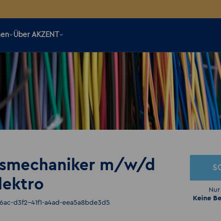
men
Über AKZENT
gsmechaniker m/w/d
S
lektro
Nur
Keine Be
c6ac-d3f2-41f1-a4ad-eea5a8bde3d5