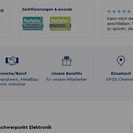
Zertifizierungen & Awards
if
Sarah Martin
Ich bin über einen längeren Zeitraum dort
Kann mich d
r
angestellt gewesen und kann nur gutes
anschließen. 
sagen. Immer ein off...
zu spüren, da
ranche/Beruf
Unsere Benefits
Einsatzort
handwerk, Metallbau
für unsere Mitarbeiter
09125 Chemni
und -industrie
chwerpunkt Elektronik