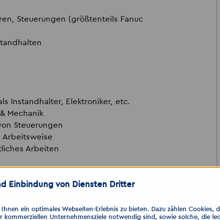
en, Steuerungen (größtenteils Fanuc
standhalten
 Instandhalter, Elektroniker, etc.
 & Mechanik
 von Steuerungen
e Arbeitsweise
liches Arbeiten
d Einbindung von Diensten Dritter
en der folgenden Kanäle. Nutzen Sie
bung per Lieblingsmessenger.
hnen ein optimales Webseiten-Erlebnis zu bieten. Dazu zählen Cookies, die
er kommerziellen Unternehmensziele notwendig sind, sowie solche, die le