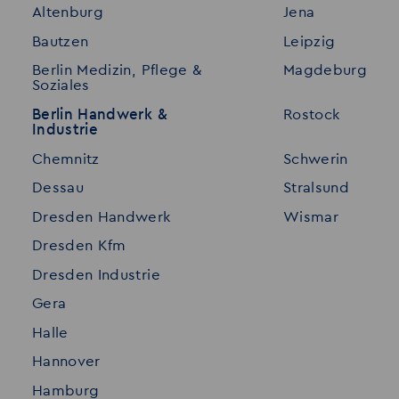
Altenburg
Jena
Stellenangebote
Referenzen
Bautzen
Leipzig
Initiativ bewerben
Interne Jobs
Berlin Medizin, Pflege &
Magdeburg
Merkzettel
Shop
Soziales
Für Unternehmen
Kontakt
Berlin Handwerk &
Rostock
Industrie
Standorte
Disclaimer
Chemnitz
Schwerin
FAQ
Dessau
Stralsund
Datenschutz
Dresden Handwerk
Wismar
Impressum
Dresden Kfm
Dresden Industrie
Gera
Halle
Hannover
Hamburg