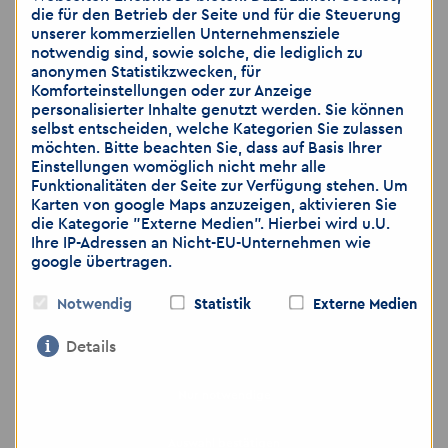
GmbH
die für den Betrieb der Seite und für die Steuerung
unserer kommerziellen Unternehmensziele
notwendig sind, sowie solche, die lediglich zu
Herr Mustafa Kaplan
anonymen Statistikzwecken, für
Komforteinstellungen oder zur Anzeige
Teamleiter Personalberatung
personalisierter Inhalte genutzt werden. Sie können
selbst entscheiden, welche Kategorien Sie zulassen
Franz-Jacob-Str. 2
möchten. Bitte beachten Sie, dass auf Basis Ihrer
Einstellungen womöglich nicht mehr alle
10369 Berlin
Funktionalitäten der Seite zur Verfügung stehen. Um
Karten von google Maps anzuzeigen, aktivieren Sie
die Kategorie "Externe Medien". Hierbei wird u.U.
Tel: 030 26995119
Ihre IP-Adressen an Nicht-EU-Unternehmen wie
Mobil: 01624325261
google übertragen.
Notwendig
Statistik
Externe Medien
E-Mail:
info-berlin1
@
akzent-mitte.de
Web:
www.akzent-personal.de
Details
Nur notwendige
Auswahl bestätigen