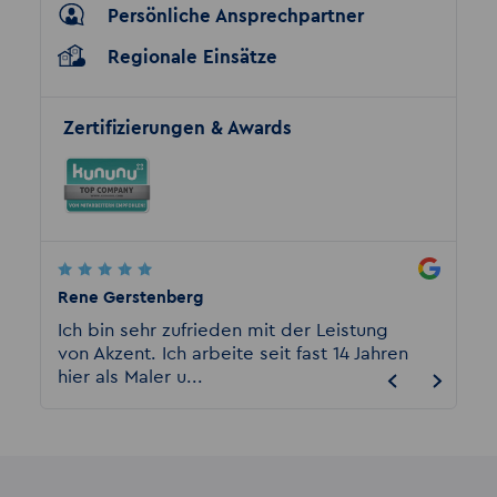
Persönliche Ansprechpartner
Regionale Einsätze
Zertifizierungen & Awards
Rene Gerstenberg
Marion
ie
Ich bin sehr zufrieden mit der Leistung
Ich wa
ooft
von Akzent. Ich arbeite seit fast 14 Jahren
immer 
hier als Maler u...
nehmen