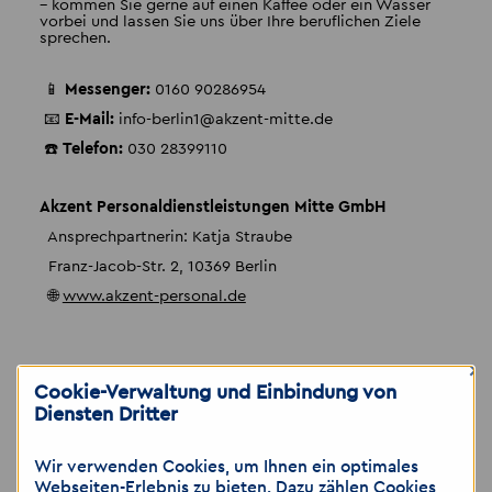
– kommen Sie gerne auf einen Kaffee oder ein Wasser
vorbei und lassen Sie uns über Ihre beruflichen Ziele
sprechen.
📱
Messenger:
0160 90286954
📧
E-Mail:
info-berlin1
@
akzent-mitte.de
☎️
Telefon:
030 28399110
Akzent Personaldienstleistungen Mitte GmbH
Ansprechpartnerin: Katja Straube
Franz-Jacob-Str. 2, 10369 Berlin
🌐
www.akzent-personal.de
×
Cookie-Verwaltung und Einbindung von
Diensten Dritter
Kontaktdaten für Stellenanzeige
Wir verwenden Cookies, um Ihnen ein optimales
Akzent Personaldienstleistungen Mitte
Webseiten-Erlebnis zu bieten. Dazu zählen Cookies,