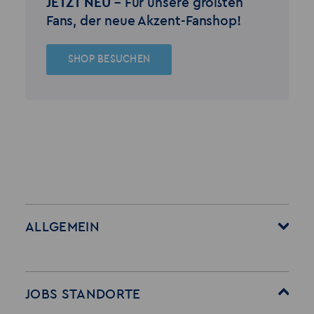
JETZT NEU –
Für unsere größten
Fans, der neue Akzent-Fanshop!
SHOP BESUCHEN
ALLGEMEIN
Startseite
Über Akzent
Mitarbeitervorteile
Leistungen
JOBS STANDORTE
Für Bewerber
Geschichte