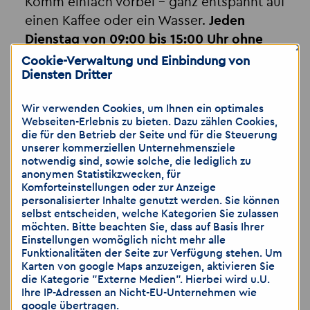
Komm einfach vorbei – ganz entspannt auf
einen Kaffee oder ein Wasser.
Jeden
Dienstag von 09:00 bis 15:00 Uhr ohne
×
Termin
. Lassen Sie uns in Ruhe über Ihre
Cookie-Verwaltung und Einbindung von
Diensten Dritter
Wünsche und Möglichkeiten sprechen.
Wir verwenden Cookies, um Ihnen ein optimales
📱
Messenger:
0160 90286954
Webseiten-Erlebnis zu bieten. Dazu zählen Cookies,
📧
E-Mail:
info-berlin1
@
akzent-mitte.de
die für den Betrieb der Seite und für die Steuerung
unserer kommerziellen Unternehmensziele
☎️
Telefon:
030 28399110
notwendig sind, sowie solche, die lediglich zu
anonymen Statistikzwecken, für
Komforteinstellungen oder zur Anzeige
Akzent Personaldienstleistungen Mitte GmbH
personalisierter Inhalte genutzt werden. Sie können
Ansprechpartnerin: Katja Straube
selbst entscheiden, welche Kategorien Sie zulassen
Franz-Jacob-Str. 2, 10369 Berlin
möchten. Bitte beachten Sie, dass auf Basis Ihrer
Einstellungen womöglich nicht mehr alle
🌐
www.akzent-personal.de
Funktionalitäten der Seite zur Verfügung stehen. Um
Karten von google Maps anzuzeigen, aktivieren Sie
die Kategorie "Externe Medien". Hierbei wird u.U.
Ihre IP-Adressen an Nicht-EU-Unternehmen wie
Hinweis: Wir weisen darauf hin, dass die
google übertragen.