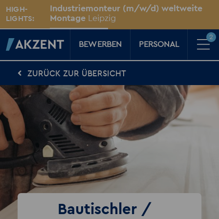
Unsere Standorte
Industriemonteur (m/w/d) weltweite
HIGH-
Für Sie vor Ort
Montage
Leipzig
LIGHTS:
2
BEWERBEN
PERSONAL
ZURÜCK ZUR ÜBERSICHT
Für Kandidaten
Karriere-Kompass
News, Tipps & Tricks rund um deinen Traumjob
Für Unternehmen
Kompass für Personaler
News rund um den Arbeitsplatz
Über AKZENT
AKZENT-Shop
Für unsere größten Fans
2
Merkzettel
Bautischler /