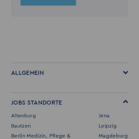
ALLGEMEIN
Startseite
Über Akzent
Mitarbeitervorteile
Leistungen
JOBS STANDORTE
Für Bewerber
Geschichte
Altenburg
Jena
Stellenangebote
Referenzen
Bautzen
Leipzig
Initiativ bewerben
Interne Jobs
Berlin Medizin, Pflege &
Magdeburg
Merkzettel
Shop