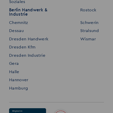
Soziales
Für Unternehmen
Kontakt
Berlin Handwerk &
Rostock
Industrie
Standorte
Disclaimer
Chemnitz
Schwerin
FAQ
Dessau
Stralsund
Datenschutz
Dresden Handwerk
Wismar
Impressum
Dresden Kfm
Dresden Industrie
Gera
Halle
Hannover
Hamburg