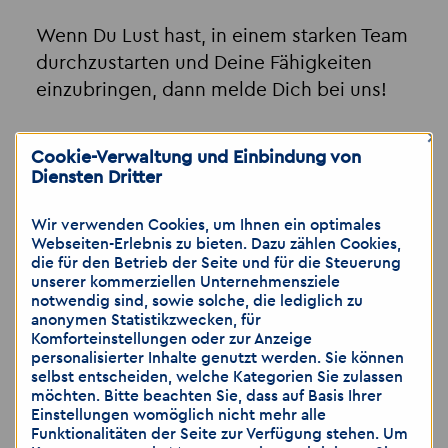
Wenn Du Lust hast, in einem starken Team
durchzustarten und Deine Fähigkeiten
einzubringen, dann melde Dich bei uns!
×
👉 Wir freuen uns auf Deine Bewerbung!
Cookie-Verwaltung und Einbindung von
Diensten Dritter
Ohne Termin!
Komm ganz entspannt auf einen Kaffee
oder ein Wasser vorbei.
Jeden Dienstag von 09:00 bis
15:00 Uhr
. Lass uns in Ruhe über deine Wünsche und
Wir verwenden Cookies, um Ihnen ein optimales
Möglichkeiten sprechen.
Webseiten-Erlebnis zu bieten. Dazu zählen Cookies,
die für den Betrieb der Seite und für die Steuerung
unserer kommerziellen Unternehmensziele
notwendig sind, sowie solche, die lediglich zu
anonymen Statistikzwecken, für
📱
Messenger:
0160 90286954
Komforteinstellungen oder zur Anzeige
📧
E-Mail:
info-berlin1
@
akzent-mitte.de
personalisierter Inhalte genutzt werden. Sie können
selbst entscheiden, welche Kategorien Sie zulassen
☎️
Telefon:
030 28399110
möchten. Bitte beachten Sie, dass auf Basis Ihrer
Einstellungen womöglich nicht mehr alle
Akzent Personaldienstleistungen Mitte GmbH
Funktionalitäten der Seite zur Verfügung stehen. Um