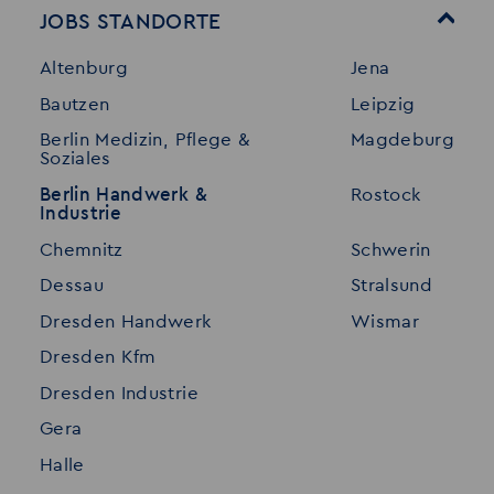
JOBS STANDORTE
Für Bewerber
Geschichte
Altenburg
Jena
Stellenangebote
Referenzen
Bautzen
Leipzig
Initiativ bewerben
Interne Jobs
Berlin Medizin, Pflege &
Magdeburg
Merkzettel
Shop
Soziales
Für Unternehmen
Kontakt
Berlin Handwerk &
Rostock
Industrie
Standorte
Disclaimer
Chemnitz
Schwerin
FAQ
Dessau
Stralsund
Datenschutz
Dresden Handwerk
Wismar
Impressum
Dresden Kfm
Dresden Industrie
Gera
Halle