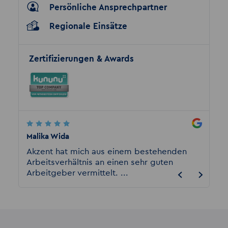
Persönliche Ansprechpartner
Regionale Einsätze
Zertifizierungen & Awards
Malika Wida
Eckhar
en
Akzent hat mich aus einem bestehenden
Ich bi
 sehr
Arbeitsverhältnis an einen sehr guten
beschä
Arbeitgeber vermittelt. ...
sein da