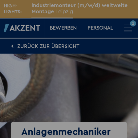
Unsere Standorte
Industriemonteur (m/w/d) weltweite
HIGH-
Für Sie vor Ort
Montage
Leipzig
LIGHTS:
2
BEWERBEN
PERSONAL
ZURÜCK ZUR ÜBERSICHT
Für Kandidaten
Karriere-Kompass
News, Tipps & Tricks rund um deinen Traumjob
Für Unternehmen
Kompass für Personaler
News rund um den Arbeitsplatz
Über AKZENT
AKZENT-Shop
Für unsere größten Fans
2
Merkzettel
Anlagenmechaniker