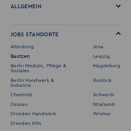
ALLGEMEIN
Startseite
Über Akzent
Mitarbeitervorteile
Leistungen
JOBS STANDORTE
Für Bewerber
Geschichte
Altenburg
Jena
Stellenangebote
Referenzen
Bautzen
Leipzig
Initiativ bewerben
Interne Jobs
Berlin Medizin, Pflege &
Magdeburg
Merkzettel
Shop
Soziales
Für Unternehmen
Kontakt
Berlin Handwerk &
Rostock
Industrie
Standorte
Disclaimer
Chemnitz
Schwerin
FAQ
Dessau
Stralsund
Datenschutz
Dresden Handwerk
Wismar
Impressum
Dresden Kfm