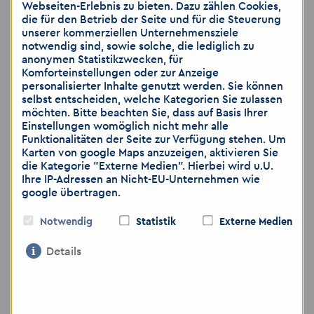
Webseiten-Erlebnis zu bieten. Dazu zählen Cookies,
GmbH
die für den Betrieb der Seite und für die Steuerung
📍
Adresse:
Reichenstraße 3, 02625
unserer kommerziellen Unternehmensziele
Bautzen
notwendig sind, sowie solche, die lediglich zu
anonymen Statistikzwecken, für
🌐
www.akzent-personal.de
Komforteinstellungen oder zur Anzeige
personalisierter Inhalte genutzt werden. Sie können
selbst entscheiden, welche Kategorien Sie zulassen
Wir freuen uns auf Ihre Bewerbung!
möchten. Bitte beachten Sie, dass auf Basis Ihrer
Einstellungen womöglich nicht mehr alle
Funktionalitäten der Seite zur Verfügung stehen. Um
Karten von google Maps anzuzeigen, aktivieren Sie
Hinweis: Wir weisen darauf hin, dass die
die Kategorie "Externe Medien". Hierbei wird u.U.
Übermittlung von personenbezogenen Daten
Ihre IP-Adressen an Nicht-EU-Unternehmen wie
über E-Mail als unsicher eingestuft wird. Bitte
google übertragen.
achten Sie darauf, dass Sie lediglich dann
Bewerbungsunterlagen per E-Mail zusenden,
Notwendig
Statistik
Externe Medien
wenn Sie das Risiko als gering einschätzen.
Gerne können Sie weitere Unterlagen, wie zum
Details
Beispiel medizinische Gutachten, ärztliche
Bescheinigungen, die Sie nicht per E-Mail
Nur notwendige
versenden möchten, per Post zuschicken oder