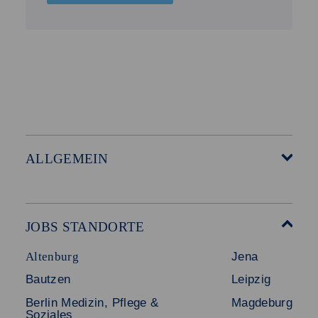
ALLGEMEIN
Startseite
Über Akzent
Mitarbeitervorteile
Leistungen
JOBS STANDORTE
Für Bewerber
Geschichte
Altenburg
Jena
Stellenangebote
Referenzen
Bautzen
Leipzig
Initiativ bewerben
Interne Jobs
Berlin Medizin, Pflege &
Magdeburg
Merkzettel
Shop
Soziales