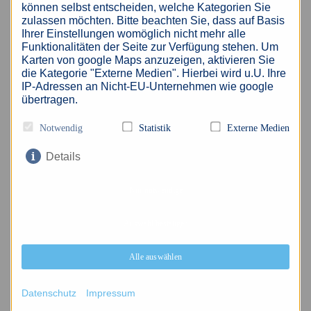
📞 03447 3744411
können selbst entscheiden, welche Kategorien Sie
zulassen möchten. Bitte beachten Sie, dass auf Basis
📱 0157 73 73 74 32
Ihrer Einstellungen womöglich nicht mehr alle
📧 altenburg
@
akzent-personal.de
Funktionalitäten der Seite zur Verfügung stehen. Um
Karten von google Maps anzuzeigen, aktivieren Sie
🌐
www.akzent-personal.de/jobs-in-
die Kategorie "Externe Medien". Hierbei wird u.U. Ihre
Altenburg
IP-Adressen an Nicht-EU-Unternehmen wie google
übertragen.
Notwendig
Statistik
Externe Medien
Wir freuen uns auf Ihre Bewerbung
Details
Nur notwendige
Hinweis: Wir weisen darauf hin, dass die
Übermittlung von personenbezogenen Daten über
Auswahl bestätigen
E-Mail als unsicher eingestuft wird. Bitte achten
Sie darauf, dass Sie lediglich dann
Alle auswählen
Bewerbungsunterlagen per E-Mail zusenden,
wenn Sie das Risiko als gering einschätzen.
Datenschutz
Impressum
Gerne können Sie weitere Unterlagen, wie zum