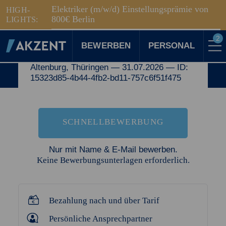
Unsere Standorte
CNC-Dreher (m/w/d) -
Elektriker (m/w/d) Einstellungsprämie von
HIGH-
Für Sie vor Ort
800€
Berlin
LIGHTS:
in Altenburg
2
BEWERBEN
PERSONAL
mit Video
Altenburg, Thüringen — 31.07.2026 — ID:
ZURÜCK ZUR ÜBERSICHT
Für Kandidaten
15323d85-4b44-4fb2-bd11-757c6f51f475
Karriere-Kompass
News, Tipps & Tricks rund um deinen Traumjob
Für Unternehmen
Kompass für Personaler
SCHNELLBEWERBUNG
News rund um den Arbeitsplatz
Über AKZENT
AKZENT-Shop
Nur mit Name & E-Mail bewerben.
Für unsere größten Fans
Keine Bewerbungsunterlagen erforderlich.
2
Merkzettel
Bezahlung nach und über Tarif
Persönliche Ansprechpartner