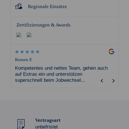
Regionale Einsätze
Zertifizierungen & Awards
Rensen E
harry la
eine
Kompetentes und nettes Team, gehen auch
Ich ar
auf Extras ein und unterstützen
Akzent 
superschnell beim Jobwechsel...
und we
Vertragsart
unbefristet