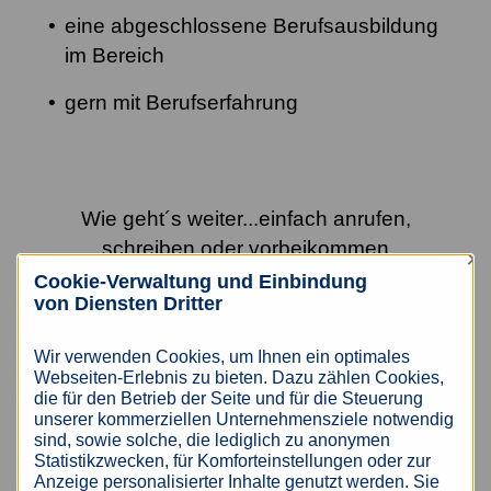
eine abgeschlossene Berufsausbildung
im Bereich
gern mit Berufserfahrung
Wie geht´s weiter...einfach anrufen,
schreiben oder vorbeikommen
×
Cookie-Verwaltung und Einbindung
von Diensten Dritter
📍Akzent Personaldienstleistungen GmbH
Wir verwenden Cookies, um Ihnen ein optimales
Webseiten-Erlebnis zu bieten. Dazu zählen Cookies,
Niederlassung Altenburg
die für den Betrieb der Seite und für die Steuerung
Johannisstraße 7
unserer kommerziellen Unternehmensziele notwendig
04600 Altenburg
sind, sowie solche, die lediglich zu anonymen
Statistikzwecken, für Komforteinstellungen oder zur
Anzeige personalisierter Inhalte genutzt werden. Sie