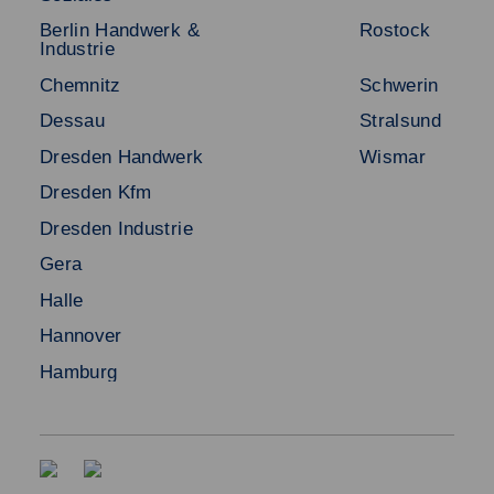
Für Unternehmen
Kontakt
Berlin Handwerk &
Rostock
Industrie
Standorte
Disclaimer
Chemnitz
Schwerin
FAQ
Dessau
Stralsund
Datenschutz
Dresden Handwerk
Wismar
Impressum
Dresden Kfm
Dresden Industrie
Gera
Halle
Hannover
Hamburg