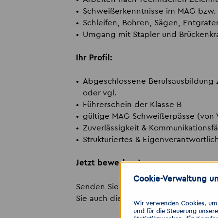
Schweißerkenntnisse im MAG bzw.
Schleifen, Bohren, Sägen, Entgrate
Umgang mit Stapler und Brückenkr
Ihr Profil:
Abgeschlossene Berufsausbildung z
oder vgl.
Führerschein der Klasse B
gültige MAG Schweißerpässe (von V
Zuverlässigkeit & Kommunikationsfä
Strukturiertes & Eigenverantwortli
Jetzt bewerben!
Cookie-Verwaltung un
Senden Sie uns Ihre Bewerbung über
Sie auch die Möglichkeit der Schnel
Wir verwenden Cookies, um I
und für die Steuerung unser