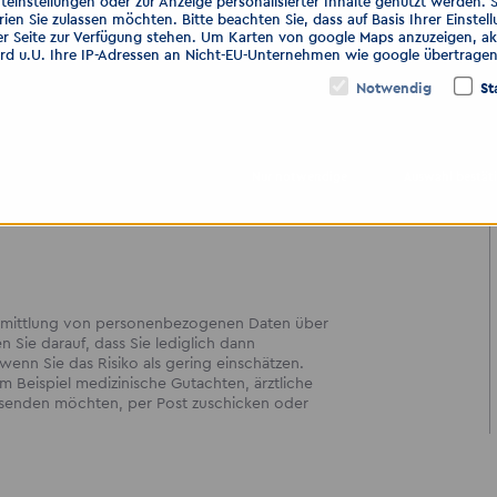
teinstellungen oder zur Anzeige personalisierter Inhalte genutzt werden. 
ien Sie zulassen möchten. Bitte beachten Sie, dass auf Basis Ihrer Einste
al.de
er Seite zur Verfügung stehen. Um Karten von google Maps anzuzeigen, akt
ird u.U. Ihre IP-Adressen an Nicht-EU-Unternehmen wie google übertragen
Notwendig
St
n GmbH
th
Nur notwendige
Auswahl bestät
bermittlung von personenbezogenen Daten über
en Sie darauf, dass Sie lediglich dann
enn Sie das Risiko als gering einschätzen.
 Beispiel medizinische Gutachten, ärztliche
ersenden möchten, per Post zuschicken oder