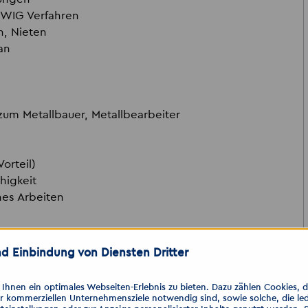
 WIG Verfahren
n, Nieten
an
um Metallbauer, Metallbearbeiter
orteil)
higkeit
ches Arbeiten
d Einbindung von Diensten Dritter
 einen der folgenden Kanäle. Nutzen
lbewerbung per Lieblingsmessenger.
hnen ein optimales Webseiten-Erlebnis zu bieten. Dazu zählen Cookies, die
er kommerziellen Unternehmensziele notwendig sind, sowie solche, die le