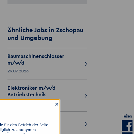
Ähnliche Jobs in Zschopau
und Umgebung
Baumaschinenschlosser
m/w/d
29.07.2026
Elektroniker m/w/d
Betriebstechnik
29.07.2026
×
Teilen
Mechatroniker m/w/d
 für den Betrieb der Seite
29.07.2026
diglich zu anonymen