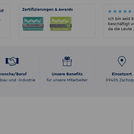
Zertifizierungen & Awards
if
Marion
Ich war nun schon 2 mal dort und würde
Ich bin seid 
r
immer wieder diese zeitarbeitsfirma nehmen.
beschäftigt u
Sie sind zuverläs...
da die Leute .
ranche/Beruf
Unsere Benefits
Einsatzort
lbau und -industrie
für unsere Mitarbeiter
09405 Zschop