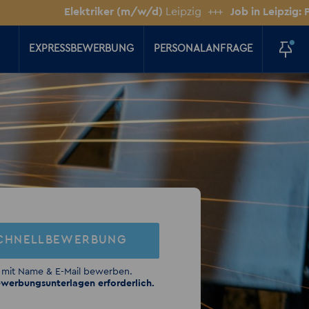
Elektriker (m/w/d)
Leipzig
+++
Job in Leipzig: Person
EXPRESSBEWERBUNG
PERSONALANFRAGE
CHNELLBEWERBUNG
 mit Name & E-Mail bewerben.
werbungsunterlagen erforderlich.