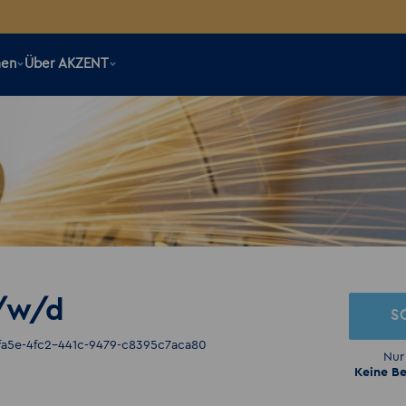
men
Über AKZENT
/w/d
S
fa5e-4fc2-441c-9479-c8395c7aca80
Nur
Keine Be