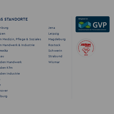
BS STANDORTE
enburg
Jena
tzen
Leipzig
in Medizin, Pflege & Soziales
Magdeburg
in Handwerk & Industrie
Rostock
mnitz
Schwerin
sau
Stralsund
sden Handwerk
Wismar
sden Kfm
den Industrie
a
e
nover
burg