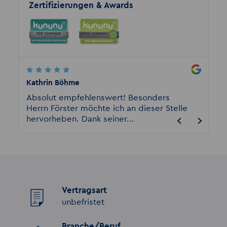
Zertifizierungen & Awards
Kathrin Böhme
A. Sch
rde
Absolut empfehlenswert! Besonders
Kann 
Herrn Förster möchte ich an dieser Stelle
anschl
hervorheben. Dank seiner...
davon 
Vertragsart
unbefristet
Branche/Beruf