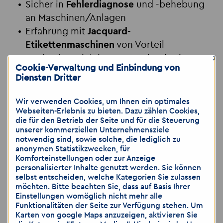
Sicher in
Fehlerdiagnose
und -behebung
an Maschinen/Anlagen
Erfahrung mit
Jacquard-
Etikettenmaschinen
von Vorteil
×
Motivation, sich in neue Technologien
Cookie-Verwaltung und Einbindung von
und Prozesse einzuarbeiten
Diensten Dritter
Quereinsteiger
mit technischer Affinität
willkommen
Wir verwenden Cookies, um Ihnen ein optimales
Webseiten-Erlebnis zu bieten. Dazu zählen Cookies,
die für den Betrieb der Seite und für die Steuerung
Jetzt bewerben!
unserer kommerziellen Unternehmensziele
Senden Sie uns Ihre Unterlagen – gern
notwendig sind, sowie solche, die lediglich zu
anonymen Statistikzwecken, für
auch als Schnellbewerbung per
Komforteinstellungen oder zur Anzeige
Messenger.
personalisierter Inhalte genutzt werden. Sie können
selbst entscheiden, welche Kategorien Sie zulassen
möchten. Bitte beachten Sie, dass auf Basis Ihrer
📱
Per Messenger/Anruf:
0173 5980976
Einstellungen womöglich nicht mehr alle
📧
Per Mail:
bautzen
@
akzent-personal.de
Funktionalitäten der Seite zur Verfügung stehen. Um
Karten von google Maps anzuzeigen, aktivieren Sie
📞
Telefonisch:
03591 55744-10