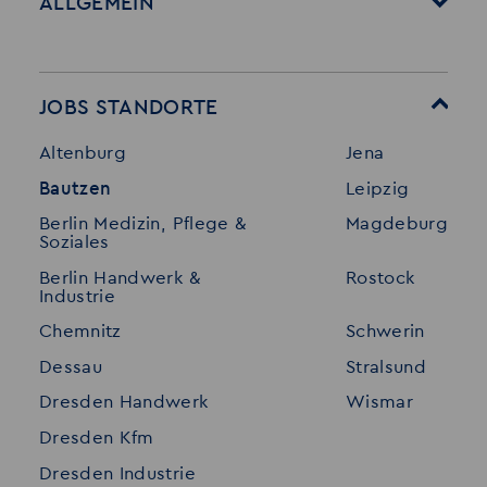
ALLGEMEIN
Startseite
Über Akzent
Mitarbeitervorteile
Leistungen
JOBS STANDORTE
Für Bewerber
Geschichte
Altenburg
Jena
Stellenangebote
Referenzen
Bautzen
Leipzig
Initiativ bewerben
Interne Jobs
Berlin Medizin, Pflege &
Magdeburg
Merkzettel
Shop
Soziales
Für Unternehmen
Kontakt
Berlin Handwerk &
Rostock
Industrie
Standorte
Disclaimer
Chemnitz
Schwerin
FAQ
Dessau
Stralsund
Datenschutz
Dresden Handwerk
Wismar
Impressum
Dresden Kfm
Dresden Industrie