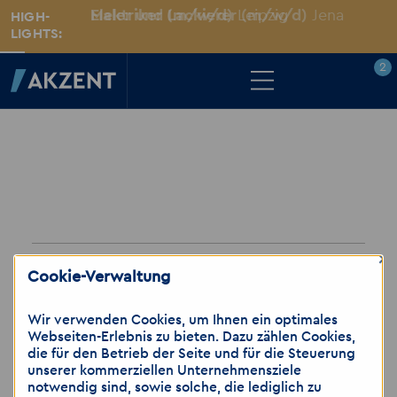
Maler und Lackierer (m/w/d)
Elektriker (m/w/d)
Leipzig
Jena
HIGH-
LIGHTS:
2
2
Merkzettel
×
ALLGEMEIN
Cookie-Verwaltung
Startseite
Über Akzent
Wir verwenden Cookies, um Ihnen ein optimales
Webseiten-Erlebnis zu bieten. Dazu zählen Cookies,
Mitarbeitervorteile
Leistungen
die für den Betrieb der Seite und für die Steuerung
JOBS STANDORTE
Für Bewerber NEU
Geschichte
unserer kommerziellen Unternehmensziele
notwendig sind, sowie solche, die lediglich zu
Stellenangebote
Referenzen