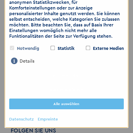
anonymen Statistikzwecken, für
Komforteinstellungen oder zur Anzeige
Candidature
Medizin /
personalisierter Inhalte genutzt werden. Sie können
spontanée
Soziales Kopie
Kopie
selbst entscheiden, welche Kategorien Sie zulassen
möchten. Bitte beachten Sie, dass auf Basis Ihrer
Merkzettel
Shop
Einstellungen womöglich nicht mehr alle
Funktionalitäten der Seite zur Verfügung stehen.
Für Bewerber NEU
Kontakt
Kopie
Notwendig
Statistik
Externe Medien
Standorte
Disclaimer
Details
SERVICE
FAQ
Datenschutz
Schnell und direkt
Nur notwendige
Empreinte
08000 777222
Auswahl bestätigen
Alle auswählen
Deutsch
Polski
Français
English
Datenschutz
Empreinte
FOLGEN SIE UNS